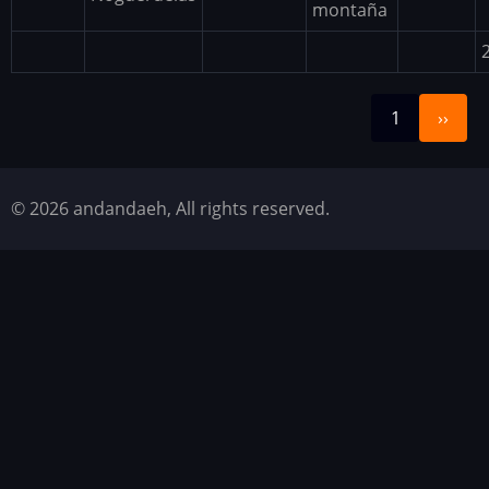
montaña
Siguient
Paginación
1
››
página
© 2026 andandaeh, All rights reserved.