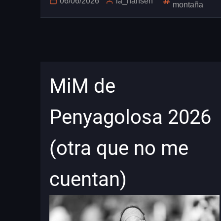
06/06/2026
la_hansen
montaña
MiM de
Penyagolosa 2026
(otra que no me
cuentan)