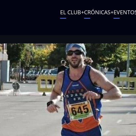
Main
EL CLUB
CRÓNICAS
EVENTO
navigation
User
account
menu