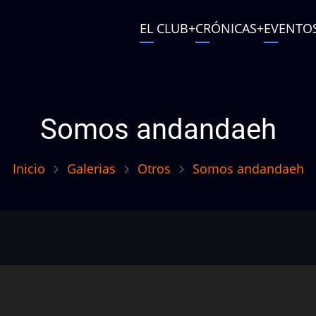
Main
EL CLUB
CRÓNICAS
EVENTO
navigation
User
account
menu
Somos andandaeh
Inicio
Galerias
Otros
Somos andandaeh