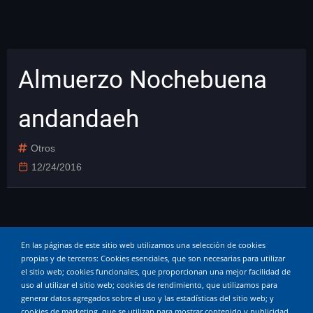
Almuerzo Nochebuena
andandaeh
Otros
12/24/2016
En las páginas de este sitio web utilizamos una selección de cookies
propias y de terceros: Cookies esenciales, que son necesarias para utilizar
Entrega trofeos fin de
el sitio web; cookies funcionales, que proporcionan una mejor facilidad de
uso al utilizar el sitio web; cookies de rendimiento, que utilizamos para
generar datos agregados sobre el uso y las estadísticas del sitio web; y
cookies de marketing, que se utilizan para mostrar contenido y publicidad