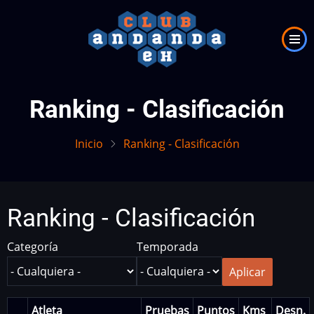
Pasar
al
contenido
principal
Ranking - Clasificación
Inicio
Ranking - Clasificación
Ranking - Clasificación
Categoría
Temporada
Atleta
Pruebas
Puntos
Kms
Desn.