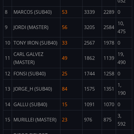
032
8
MARCOS (SUB40)
53
3339
2289
0
10,
9
JORDI (MASTER)
56
3205
2584
475
10
TONY IRON (SUB40)
33
2567
1978
0
CARL GALVEZ
19,
11
49
1862
1139
(MASTER)
490
12
FONSI (SUB40)
25
1744
1258
0
1,
13
JORGE_H (SUB40)
84
1575
1351
190
14
GALLU (SUB40)
15
1091
1070
0
3,
15
MURILLEI (MASTER)
23
976
875
592