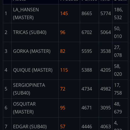
LA_HANSEN
186,
1
145
8665
5774
(MASTER)
532
50,
2
TRICAS (SUB40)
96
6702
5064
010
27,
3
GORKA (MASTER)
82
5595
3538
078
58,
4
QUIQUE (MASTER)
115
5388
4205
020
SERGIOPINETA
17,
5
72
4734
4982
(SUB40)
758
OSQUITAR
48,
6
95
4671
3095
(MASTER)
679
4,
7
EDGAR (SUB40)
57
4446
4063