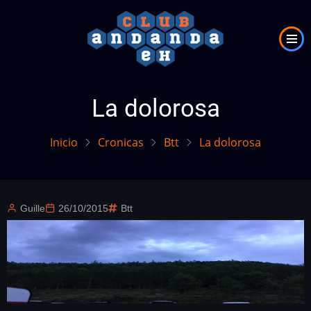
Pasar
al
contenido
principal
La dolorosa
Inicio
Cronicas
Btt
La dolorosa
Guille
26/10/2015
Btt