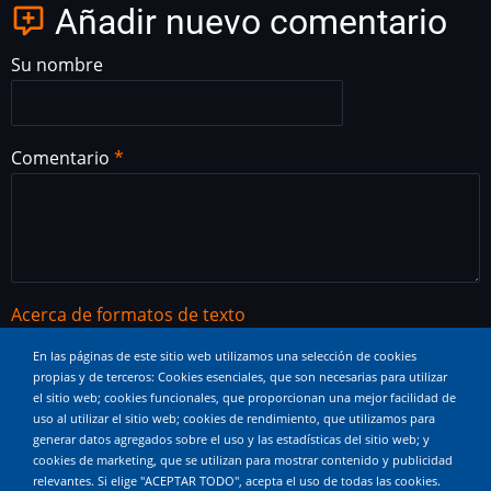
Añadir nuevo comentario
Su nombre
Comentario
Acerca de formatos de texto
Etiquetas HTML permitidas: <a href hreflang> <em>
En las páginas de este sitio web utilizamos una selección de cookies
propias y de terceros: Cookies esenciales, que son necesarias para utilizar
<strong> <cite> <blockquote cite> <code> <ul type>
el sitio web; cookies funcionales, que proporcionan una mejor facilidad de
<ol start type> <li> <dl> <dt> <dd> <h2 id> <h3 id> <h4
uso al utilizar el sitio web; cookies de rendimiento, que utilizamos para
id> <h5 id> <h6 id>
generar datos agregados sobre el uso y las estadísticas del sitio web; y
cookies de marketing, que se utilizan para mostrar contenido y publicidad
Saltos automáticos de líneas y de párrafos.
relevantes. Si elige "ACEPTAR TODO", acepta el uso de todas las cookies.