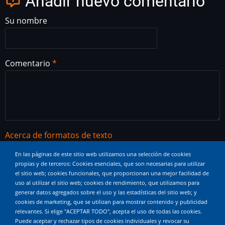
Añadir nuevo comentario
Su nombre
Comentario
Acerca de formatos de texto
Etiquetas HTML permitidas: <a href hreflang> <em>
En las páginas de este sitio web utilizamos una selección de cookies
<strong> <cite> <blockquote cite> <code> <ul type>
propias y de terceros: Cookies esenciales, que son necesarias para utilizar
el sitio web; cookies funcionales, que proporcionan una mejor facilidad de
<ol start type> <li> <dl> <dt> <dd> <h2 id> <h3 id> <h4
uso al utilizar el sitio web; cookies de rendimiento, que utilizamos para
id> <h5 id> <h6 id>
generar datos agregados sobre el uso y las estadísticas del sitio web; y
cookies de marketing, que se utilizan para mostrar contenido y publicidad
Saltos automáticos de líneas y de párrafos.
relevantes. Si elige "ACEPTAR TODO", acepta el uso de todas las cookies.
Puede aceptar y rechazar tipos de cookies individuales y revocar su