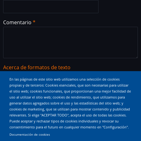
Comentario
Acerca de formatos de texto
Etiquetas HTML permitidas: <a href hreflang> <em>
En las páginas de este sitio web utilizamos una selección de cookies
<strong> <cite> <blockquote cite> <code> <ul type>
propias y de terceros: Cookies esenciales, que son necesarias para utilizar
el sitio web; cookies funcionales, que proporcionan una mejor facilidad de
<ol start type> <li> <dl> <dt> <dd> <h2 id> <h3 id> <h4
uso al utilizar el sitio web; cookies de rendimiento, que utilizamos para
id> <h5 id> <h6 id>
generar datos agregados sobre el uso y las estadísticas del sitio web; y
cookies de marketing, que se utilizan para mostrar contenido y publicidad
Saltos automáticos de líneas y de párrafos.
relevantes. Si elige "ACEPTAR TODO", acepta el uso de todas las cookies.
Puede aceptar y rechazar tipos de cookies individuales y revocar su
Las direcciones de correos electrónicos y páginas web
consentimiento para el futuro en cualquier momento en "Configuración".
Documentación de cookies
se convierten en enlaces automáticamente.