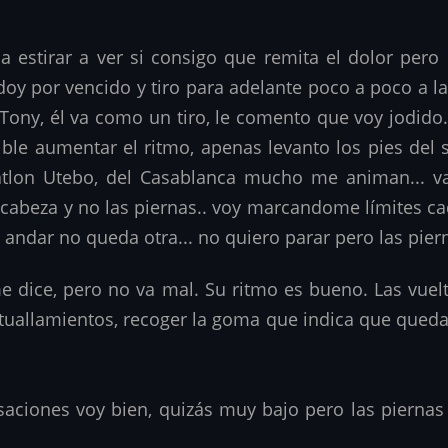
 estirar a ver si consigo que remita el dolor per
y por vencido y tiro para adelante poco a poco a la
ony, él va como un tiro, le comento que voy jodido
ible aumentar el ritmo, apenas levanto los pies del 
triatlon Utebo, del Casablanca mucho me animan... 
 la cabeza y no las piernas.. voy marcandome límites 
andar no queda otra... no quiero parar pero las pier
 dice, pero no va mal. Su ritmo es bueno. Las vuelt
vituallamientos, recoger la goma que indica que que
saciones voy bien, quizás muy bajo pero las piernas 