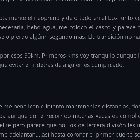
totalmente el neopreno y dejo todo en el box junto c
necesaria, bebo agua, me coloco el casco y parece que
selo pierdo algúnn segundo más. Lla transición no h
a por esos 90km. Primeros kms voy tranquilo aunque l
ue evitar el ir detrás de alguien es complicado.
ue me penalicen e intento mantener las distancias, d
ueda aunque por el recorrido muchas veces es compli
elite pero parece que no, los de tercera divisón les 
me adelantan....así hasta coronar el primer puerto 