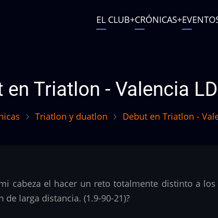
Main
EL CLUB
CRÓNICAS
EVENTO
navigation
User
account
menu
 en Triatlon - Valencia L
nicas
Triatlon y duatlon
Debut en Triatlon - Val
i cabeza el hacer un reto totalmente distinto a los 
ón de larga distancia. (1.9-90-21)?