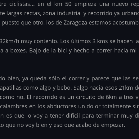
re ciclistas... en el km 50 empieza una nuevo r
e largas rectas, zona industrial y recorrido ya urba
n puesto que otro, los de Zaragoza estamos acostumbra
32km/h muy contento. Los últimos 3 kms se hacen lar
ada a boxes. Bajo de la bici y hecho a correr hacia m
odo bien, ya queda sólo el correr y parece que las 
zapatillas como algo y bebo. Salgo hacia esos 21km d
 como no. El recorrido es un circuito de 6km a tres 
calambres en los abductores un dolor totalmente simé
 es que lo voy a tener dificil para terminar muy dif
o que no voy bien y eso que acabo de empezar.