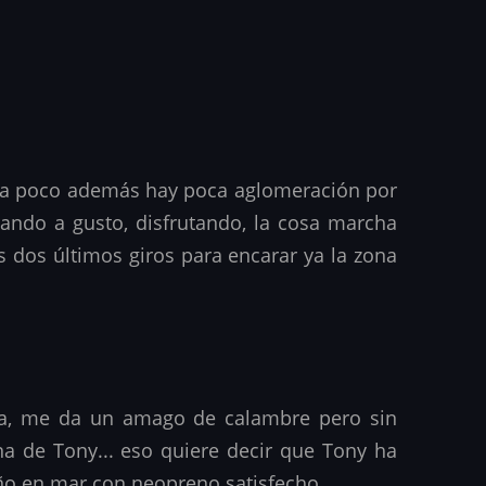
co a poco además hay poca aglomeración por
ando a gusto, disfrutando, la cosa marcha
 dos últimos giros para encarar ya la zona
gua, me da un amago de calambre pero sin
a de Tony... eso quiere decir que Tony ha
ño en mar con neopreno satisfecho.