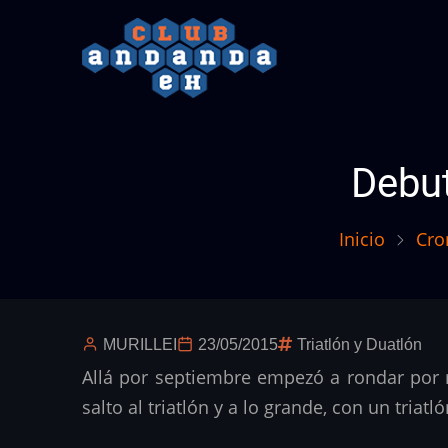
Pasar
al
contenido
principal
Debut
Inicio
Cro
MURILLEI
23/05/2015
Triatlón y Duatlón
Allá por septiembre empezó a rondar por m
salto al triatlón y a lo grande, con un triatl