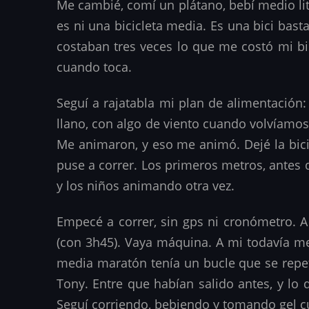
Me cambié, comí un plátano, bebí medio litro
es ni una bicicleta media. Es una bici bast
costaban tres veces lo que me costó mi bic
cuando toca.
Seguí a rajatabla mi plan de alimentación:
llano, con algo de viento cuando volvíamos.
Me animaron, y eso me animó. Dejé la bici
puse a correr. Los primeros metros, antes d
y los niños animando otra vez.
Empecé a correr, sin gps ni cronómetro. A
(con 3h45). Vaya máquina. A mi todavía m
media maratón tenía un bucle que se repetí
Tony. Entre que habían salido antes, y l
Seguí corriendo, bebiendo y tomando gel c