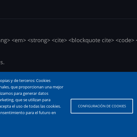
ang> <em> <strong> <cite> <blockquote cite> <code> <u
s.
 y páginas web se convierten en enlaces automáticame
ropias y de terceros: Cookies
cionales, que proporcionan una mejor
tilizamos para generar datos
rketing, que se utilizan para
cepta el uso de todas las cookies.
CONFIGURACIÓN DE COOKIES
onsentimiento para el futuro en