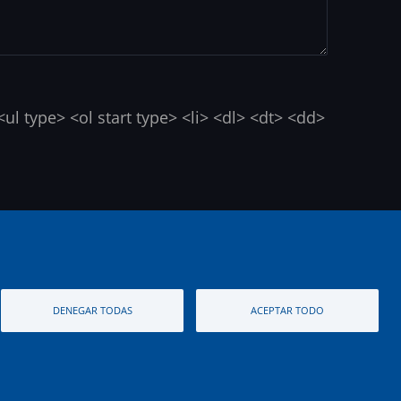
l type> <ol start type> <li> <dl> <dt> <dd>
nte.
DENEGAR TODAS
ACEPTAR TODO