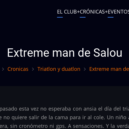
Main
EL CLUB
CRÓNICAS
EVENTO
navigation
User
account
menu
Extreme man de Salou
Cronicas
Triatlon y duatlon
Extreme man de
 pasado esta vez no esperaba con ansia el día del t
 quiere salir de la cama para ir al cole. Un niño al
era, sin cronómetro ni gps. A sensaciones. Y la ver