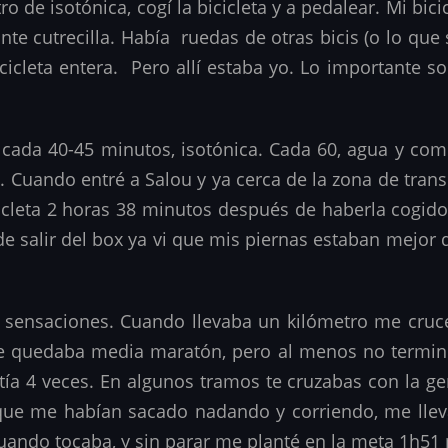
 de isotónica, cogí la bicicleta y a pedalear. Mi bici
ante cutrecilla. Había ruedas de otras bicis (o lo qu
icleta entera. Pero allí estaba yo. Lo importante so
 cada 40-45 minutos, isotónica. Cada 60, agua y comi
 Cuando entré a Salou y ya cerca de la zona de transic
cleta 2 horas 38 minutos después de haberla cogido
e salir del box ya vi que mis piernas estaban mejor 
 sensaciones. Cuando llevaba un kilómetro me crucé 
e quedaba media maratón, pero al menos no terminó
a 4 veces. En algunos tramos te cruzabas con la gen
o que me habían sacado nadando y corriendo, me ll
uando tocaba, y sin parar me planté en la meta 1h51