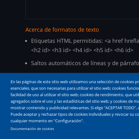
Acerca de formatos de texto
Etiquetas HTML permitidas: <a href hrefl
<h2 id> <h3 id> <h4 id> <h5 id> <h6 id>
Saltos automáticos de líneas y de párrafo
Las direcciones de correos electrónicos
En las páginas de este sitio web utilizamos una selección de cookies p
esenciales, que son necesarias para utilizar el sitio web; cookies fun
facilidad de uso al utilizar el sitio web; cookies de rendimiento, que u
agregados sobre el uso y las estadísticas del sitio web; y cookies de ma
mostrar contenido y publicidad relevantes. Si elige "ACEPTAR TODO", a
Puede aceptar y rechazar tipos de cookies individuales y revocar su c
cualquier momento en "Configuración".
© 2026 andandaeh, All rights reserved.
Documentación de cookies