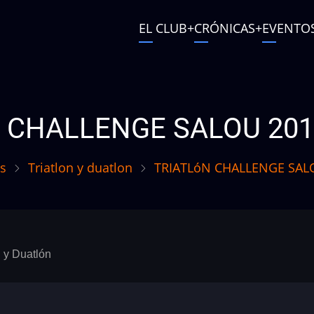
Main
EL CLUB
CRÓNICAS
EVENTO
navigation
User
account
menu
 CHALLENGE SALOU 201
s
Triatlon y duatlon
TRIATLóN CHALLENGE SALO
n y Duatlón