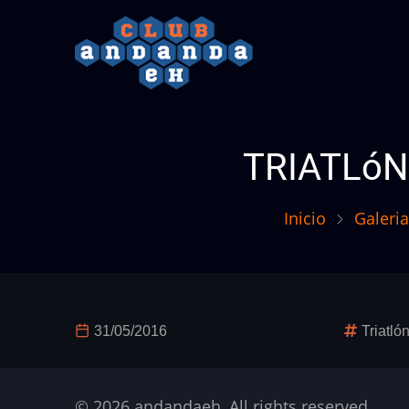
Pasar
al
contenido
principal
TRIATLóN
Inicio
Galeria
31/05/2016
Triatló
© 2026 andandaeh, All rights reserved.