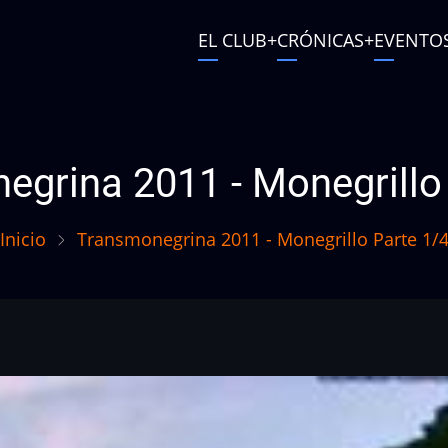
Main
EL CLUB
CRÓNICAS
EVENTO
navigation
User
account
menu
grina 2011 - Monegrillo
Inicio
Transmonegrina 2011 - Monegrillo Parte 1/