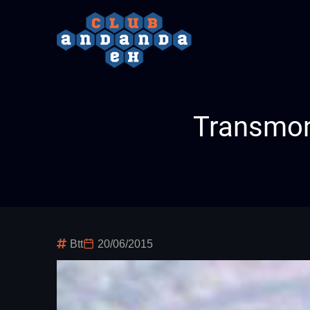
Pasar
al
contenido
principal
Transmone
Btt
20/06/2015