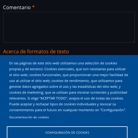
Comentario
Acerca de formatos de texto
Etiquetas HTML permitidas: <a href hreflang> <em>
En las páginas de este sitio web utilizamos una selección de cookies
<strong> <cite> <blockquote cite> <code> <ul type>
propias y de terceros: Cookies esenciales, que son necesarias para utilizar
el sitio web; cookies funcionales, que proporcionan una mejor facilidad de
<ol start type> <li> <dl> <dt> <dd> <h2 id> <h3 id> <h4
uso al utilizar el sitio web; cookies de rendimiento, que utilizamos para
id> <h5 id> <h6 id>
generar datos agregados sobre el uso y las estadísticas del sitio web; y
cookies de marketing, que se utilizan para mostrar contenido y publicidad
Saltos automáticos de líneas y de párrafos.
relevantes. Si elige "ACEPTAR TODO", acepta el uso de todas las cookies.
Puede aceptar y rechazar tipos de cookies individuales y revocar su
Las direcciones de correos electrónicos y páginas web
consentimiento para el futuro en cualquier momento en "Configuración".
Documentación de cookies
se convierten en enlaces automáticamente.
CONFIGURACIÓN DE COOKIES