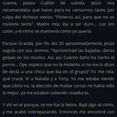
cuenta, paseo Cuéllar de subida. Jesús nos
recomendaba qué hacer para no cansarnos tanto por
culpa del dichoso viento. “Poneros así, para que no os
moleste tanto”. Madre mía, iba a ser duro… Los km
caían, y el ritmo se mantenía como yo quería.
Parque Grande, por fin, km 20 aproximadamente. Jesús
seguía con sus ánimos: “Aprovechad las bajadas, daros
golpes en los muslos. Así, así. Cuánto daño ha hecho el
porno… Oye, espero que no te moleste, si no me lo dices
(le decía a una chica que iba en el grupo)” Yo me reía,
qué crack. Vi a Natalia y a Tony. Yo me estaba viendo
que cómo no, la elección de mallas cortas no había sido
la mejor, ya me estaban saliendo rozaduras.
Y ahí en el parque, se me fue la liebre. Bajé algo el ritmo,
y me acabó sobrepasando. Entonces me encontré con