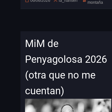
06/06/2026
la_hansen
montaña
MiM de
Penyagolosa 2026
(otra que no me
cuentan)