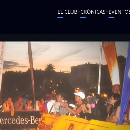
Main
EL CLUB
CRÓNICAS
EVENTO
navigation
User
account
menu